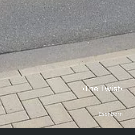
›The Twist‹
Eschborn