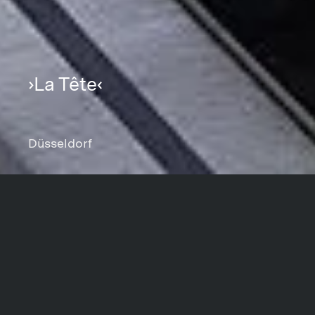
›La Tête‹
Düsseldorf
Projektdaten