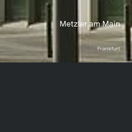
Metzler am Main
Frankfurt
Projektdaten
Share