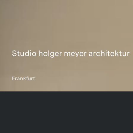
Studio holger meyer architektur
Frankfurt
Projektdaten
Share