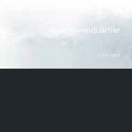
Beethovenquartier
Erlangen
Projektdaten
Share